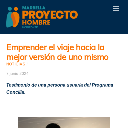
Skip
Men
to
content
Emprender el viaje hacia la
mejor versión de uno mismo
NOTICIAS
/
7 junio 2024
Testimonio de una persona usuaria del Programa
Concilia
.