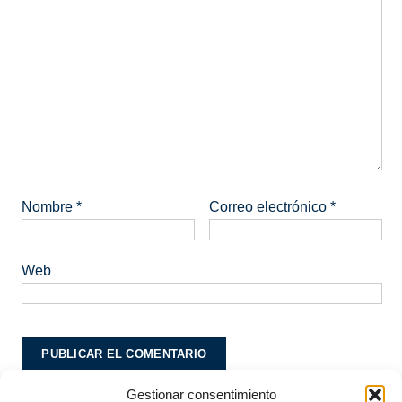
Nombre
*
Correo electrónico
*
Web
Gestionar consentimiento
Este sitio usa Akismet para reducir el spam.
Aprende