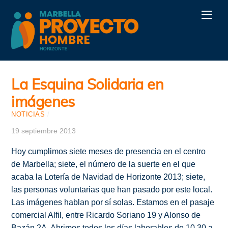
Skip
Men
to
content
La Esquina Solidaria en
imágenes
NOTICIAS
/
19 septiembre 2013
Hoy cumplimos siete meses de presencia en el centro
de Marbella; siete, el número de la suerte en el que
acaba la Lotería de Navidad de Horizonte 2013; siete,
las personas voluntarias que han pasado por este local.
Las imágenes hablan por sí solas. Estamos en el pasaje
comercial Alfil, entre Ricardo Soriano 19 y Alonso de
Bazán 2A. Abrimos todos los días laborables de 10.30 a