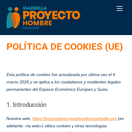
Skip
Men
to
content
POLÍTICA DE COOKIES (UE)
Esta política de cookies fue actualizada por última vez el 6
marzo 2026 y se aplica a los ciudadanos y residentes legales
permanentes del Espacio Económico Europeo y Suiza.
1. Introducción
Nuestra web,
https://horizonteproyectohombremarbella.org
(en
adelante: «la web») utiliza cookies y otras tecnologías