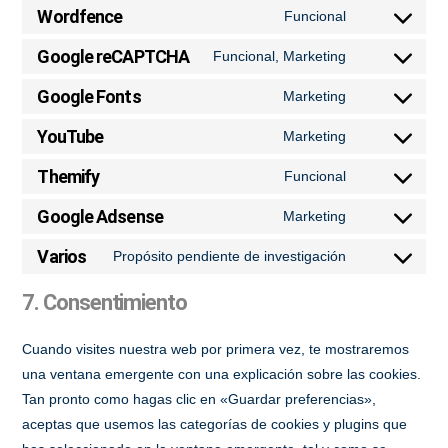
to
Wordfence
Funcional
wordpress
Consent
service
to
Google reCAPTCHA
Funcional, Marketing
google-
Consent
service
analytics
to
Google Fonts
Marketing
wordfence
Consent
service
to
YouTube
Marketing
google-
Consent
service
recaptcha
to
Themify
Funcional
google-
Consent
service
fonts
to
Google Adsense
Marketing
youtube
Consent
service
to
Varios
Propósito pendiente de investigación
themify
Consent
service
to
7. Consentimiento
google-
service
adsense
varios
Cuando visites nuestra web por primera vez, te mostraremos
una ventana emergente con una explicación sobre las cookies.
Tan pronto como hagas clic en «Guardar preferencias»,
aceptas que usemos las categorías de cookies y plugins que