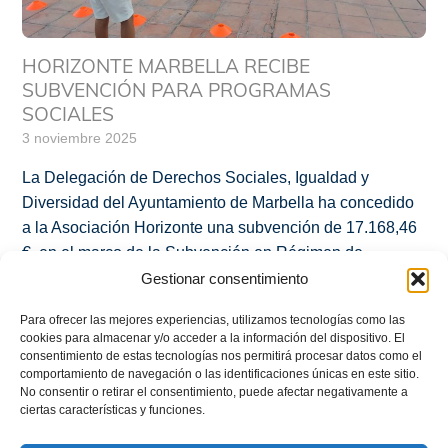
HORIZONTE MARBELLA RECIBE
SUBVENCIÓN PARA PROGRAMAS
SOCIALES
3 noviembre 2025
La Delegación de Derechos Sociales, Igualdad y
Diversidad del Ayuntamiento de Marbella ha concedido
a la Asociación Horizonte una subvención de 17.168,46
€, en el marco de la Subvención en Régimen de
Concurrencia Competitiva para Asociaciones –
Gestionar consentimiento
Procedimiento: Entidades de Carácter Social. Esta
Para ofrecer las mejores experiencias, utilizamos tecnologías como las
ayuda permitirá reforzar dos programas fundamentales
cookies para almacenar y/o acceder a la información del dispositivo. El
que la entidad desarrolla en el […]
consentimiento de estas tecnologías nos permitirá procesar datos como el
comportamiento de navegación o las identificaciones únicas en este sitio.
No consentir o retirar el consentimiento, puede afectar negativamente a
Más
ciertas características y funciones.