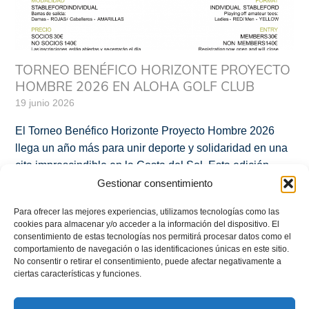
TORNEO BENÉFICO HORIZONTE PROYECTO
HOMBRE 2026 EN ALOHA GOLF CLUB
19 junio 2026
El Torneo Benéfico Horizonte Proyecto Hombre 2026
llega un año más para unir deporte y solidaridad en una
cita imprescindible en la Costa del Sol. Esta edición,
celebrada en el prestigioso Aloha Golf Club, tiene como
Gestionar consentimiento
objetivo recaudar fondos para los programas de
Para ofrecer las mejores experiencias, utilizamos tecnologías como las
prevención y tratamiento de adicciones de nuestra
cookies para almacenar y/o acceder a la información del dispositivo. El
entidad. Más información sobre nuestra […]
consentimiento de estas tecnologías nos permitirá procesar datos como el
comportamiento de navegación o las identificaciones únicas en este sitio.
No consentir o retirar el consentimiento, puede afectar negativamente a
Más
ciertas características y funciones.