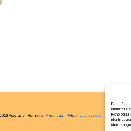
Para ofrecer
almacenar y/
tecnologías
2018 Asociación Horizonte |
Aviso legal
|
Política de privacidad
|
Política de cook
identificaci
afectar nega