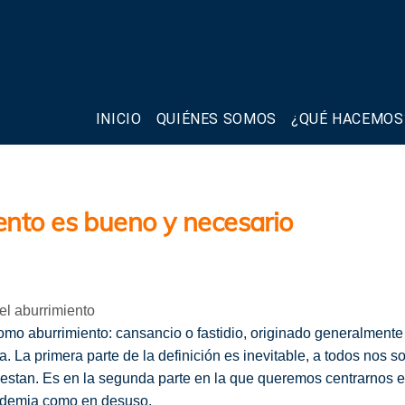
INICIO
QUIÉNES SOMOS
¿QUÉ HACEMOS
ento es bueno y necesario
el aburrimiento
o aburrimiento: cansancio o fastidio, originado generalmente 
rta. La primera parte de la definición es inevitable, a todos no
stan. Es en la segunda parte en la que queremos centrarnos en
cademia como en desuso.