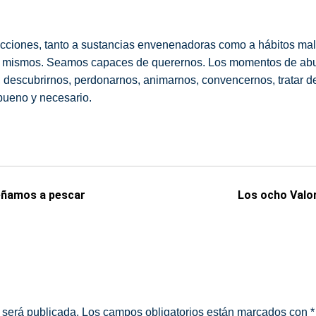
icciones, tanto a sustancias envenenadoras como a hábitos ma
os mismos. Seamos capaces de querernos. Los momentos de abur
r, descubrirnos, perdonarnos, animarnos, convencernos, tratar 
bueno y necesario.
señamos a pescar
Los ocho Valor
 será publicada.
Los campos obligatorios están marcados con
*