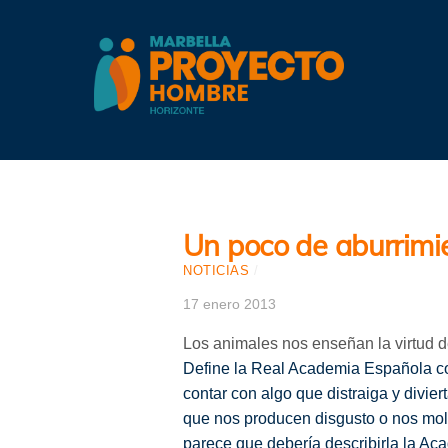
Skip
to
content
Un poco de aburrimi
NOTICIAS
/
17 enero 2013
Los animales nos enseñan la virtud d
Define la Real Academia Española com
contar con algo que distraiga y divie
que nos producen disgusto o nos mole
parece que debería describirla la A