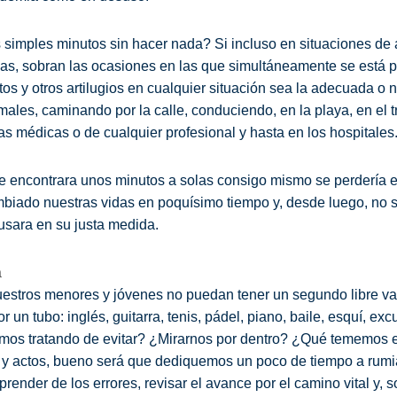
 simples minutos sin hacer nada? Si incluso en situaciones de
as, sobran las ocasiones en las que simultáneamente se está 
tos y otros artilugios en cualquier situación sea la adecuada o n
males, caminando por la calle, conduciendo, en la playa, en el tr
as médicas o de cualquier profesional y hasta en los hospitales
se encontrara unos minutos a solas consigo mismo se perdería e
mbiado nuestras vidas en poquísimo tiempo y, desde luego, no 
 usara en su justa medida.
a
nuestros menores y jóvenes no puedan tener un segundo libre v
r un tubo: inglés, guitarra, tenis, pádel, piano, baile, esquí, 
mos tratando de evitar? ¿Mirarnos por dentro? ¿Qué tememos 
y actos, bueno será que dediquemos un poco de tiempo a rumiar
render de los errores, revisar el avance por el camino vital y, 