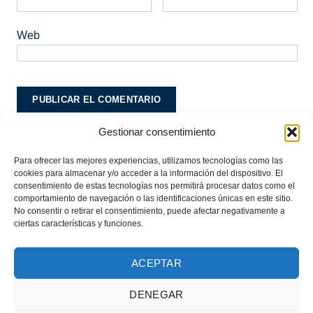
Web
Gestionar consentimiento
Este sitio usa Akismet para reducir el spam.
Aprende
cómo se procesan los datos de tus comentarios.
Para ofrecer las mejores experiencias, utilizamos tecnologías como las
cookies para almacenar y/o acceder a la información del dispositivo. El
consentimiento de estas tecnologías nos permitirá procesar datos como el
comportamiento de navegación o las identificaciones únicas en este sitio.
No consentir o retirar el consentimiento, puede afectar negativamente a
ciertas características y funciones.
ACEPTAR
DENEGAR