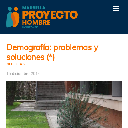
Skip
Men
to
content
Demografía: problemas y
soluciones (*)
NOTICIAS
/
15 diciembre 2014