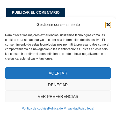
Gestionar consentimiento
Este sitio usa Akismet para reducir el spam.
Aprende
cómo se procesan los datos de tus comentarios.
Para ofrecer las mejores experiencias, utilizamos tecnologías como las
cookies para almacenar y/o acceder a la información del dispositivo. El
consentimiento de estas tecnologías nos permitirá procesar datos como el
comportamiento de navegación o las identificaciones únicas en este sitio.
No consentir o retirar el consentimiento, puede afectar negativamente a
ciertas características y funciones.
ACEPTAR
DENEGAR
© 2018 Asociación Horizonte |
Aviso legal
|
Política de privacidad
|
Política de
VER PREFERENCIAS
cookies
Política de cookies
Política de Privacidad
Aviso legal