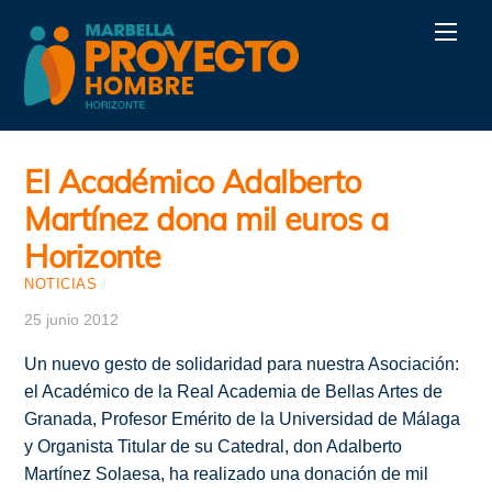
Skip
Men
to
content
El Académico Adalberto
Martínez dona mil euros a
Horizonte
NOTICIAS
/
25 junio 2012
Un nuevo gesto de solidaridad para nuestra Asociación:
el Académico de la Real Academia de Bellas Artes de
Granada, Profesor Emérito de la Universidad de Málaga
y Organista Titular de su Catedral, don Adalberto
Martínez Solaesa, ha realizado una donación de mil