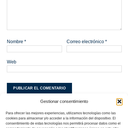
Nombre
*
Correo electrónico
*
Web
Gestionar consentimiento
Este sitio usa Akismet para reducir el spam.
Aprende
cómo se procesan los datos de tus comentarios.
Para ofrecer las mejores experiencias, utilizamos tecnologías como las
cookies para almacenar y/o acceder a la información del dispositivo. El
consentimiento de estas tecnologías nos permitirá procesar datos como el