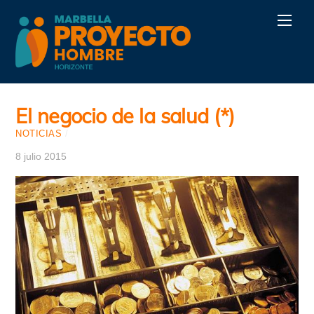
Skip
Men
to
content
El negocio de la salud (*)
NOTICIAS
/
8 julio 2015