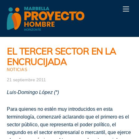
Skip
Men
to
content
EL TERCER SECTOR EN LA
ENCRUCIJADA
NOTICIAS
/
21 septiembre 2011
Luis-Domingo López (*)
Para quienes no estén muy introducidos en esta
terminología, comenzaré aclarando que el primero es el
sector público, que representa el poder político, el
segundo es el sector empresarial o mercantil, que ejerce