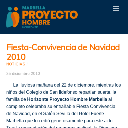
Skip
Men
to
content
Fiesta-Convivencia de Navidad
2010
NOTICIAS
/
25 diciembre 2010
La lluviosa mañana del 22 de diciembre, mientras los
niños del Colegio de San Ildefonso repartían suerte, la
familia de
Horizonte Proyecto Hombre Marbella
al
completo celebraba su entrañable Fiesta Convivencia
de Navidad, en el Salón Sevilla del Hotel Fuerte
Marbella que lo cedió generosamente para este acto.
Tras la presentación del programa matinal, la Directora