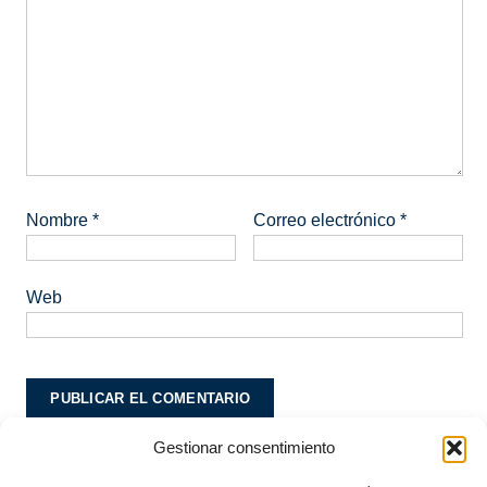
Nombre
*
Correo electrónico
*
Web
Gestionar consentimiento
Este sitio usa Akismet para reducir el spam.
Aprende
cómo se procesan los datos de tus comentarios.