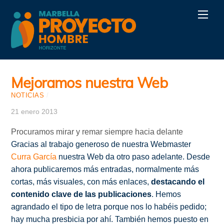
Skip
Men
to
content
Mejoramos nuestra Web
NOTICIAS
/
21 enero 2013
Procuramos mirar y remar siempre hacia delante
Gracias al trabajo generoso de nuestra Webmaster
Curra García
nuestra Web da otro paso adelante. Desde
ahora publicaremos más entradas, normalmente más
cortas, más visuales, con más enlaces,
destacando el
contenido clave de las publicaciones
. Hemos
agrandado el tipo de letra porque nos lo habéis pedido;
hay mucha presbicia por ahí. También hemos puesto en