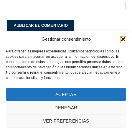
Gestionar consentimiento
Este sitio usa Akismet para reducir el spam.
Aprende
cómo se procesan los datos de tus comentarios.
Para ofrecer las mejores experiencias, utilizamos tecnologías como las
cookies para almacenar y/o acceder a la información del dispositivo. El
consentimiento de estas tecnologías nos permitirá procesar datos como el
comportamiento de navegación o las identificaciones únicas en este sitio.
No consentir o retirar el consentimiento, puede afectar negativamente a
ciertas características y funciones.
ACEPTAR
DENEGAR
© 2018 Asociación Horizonte |
Aviso legal
|
Política de privacidad
|
Política de
VER PREFERENCIAS
cookies