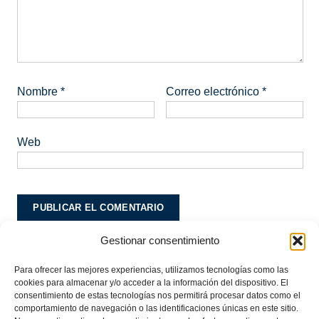
Nombre
*
Correo electrónico
*
Web
Gestionar consentimiento
Este sitio usa Akismet para reducir el spam.
Aprende
cómo se procesan los datos de tus comentarios.
Para ofrecer las mejores experiencias, utilizamos tecnologías como las
cookies para almacenar y/o acceder a la información del dispositivo. El
consentimiento de estas tecnologías nos permitirá procesar datos como el
comportamiento de navegación o las identificaciones únicas en este sitio.