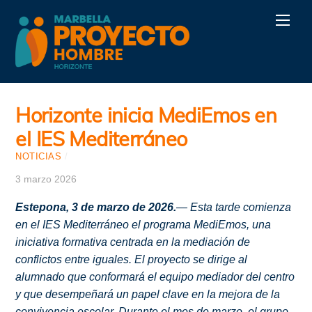
Skip
Men
to
content
Horizonte inicia MediEmos en
el IES Mediterráneo
NOTICIAS
/
3 marzo 2026
Estepona, 3 de marzo de 2026.
— Esta tarde comienza
en el IES Mediterráneo el programa MediEmos, una
iniciativa formativa centrada en la mediación de
conflictos entre iguales. El proyecto se dirige al
alumnado que conformará el equipo mediador del centro
y que desempeñará un papel clave en la mejora de la
convivencia escolar. Durante el mes de marzo, el grupo