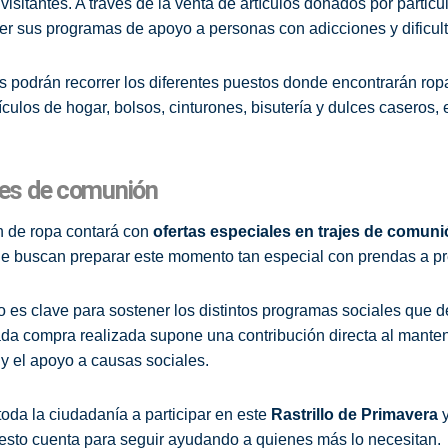
isitantes. A través de la venta de artículos donados por partic
r sus programas de apoyo a personas con adicciones y dificul
es podrán recorrer los diferentes puestos donde encontrarán rop
tículos de hogar, bolsos, cinturones, bisutería y dulces caseros,
jes de comunión
ón de ropa contará con
ofertas especiales en trajes de comuni
que buscan preparar este momento tan especial con prendas a pre
lo es clave para sostener los distintos programas sociales que d
da compra realizada supone una contribución directa al mant
y el apoyo a causas sociales.
oda la ciudadanía a participar en este
Rastrillo de Primavera
y
sto cuenta para seguir ayudando a quienes más lo necesitan.