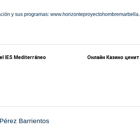
iación y sus programas: www.horizonteproyectohombremarbella.
el IES Mediterráneo
Онлайн Казино ценит
Pérez Barrientos