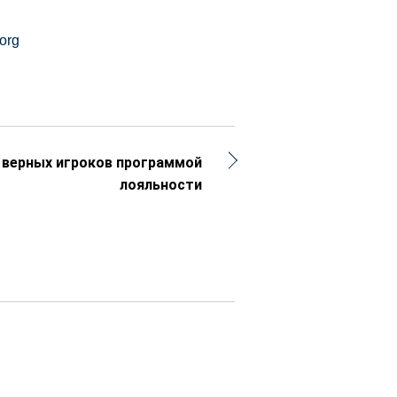
org
 верных игроков программой
лояльности