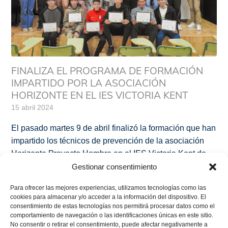
FINALIZA EL PROGRAMA DE FORMACIÓN
IMPARTIDO POR LA ASOCIACIÓN
HORIZONTE EN EL IES VICTORIA KENT
15 abril 2024
El pasado martes 9 de abril finalizó la formación que han
impartido los técnicos de prevención de la asociación
Horizonte Proyecto Hombre en el IES Victoria Kent de
Marbella cuyo objetivo principal es la creación de un
Gestionar consentimiento
servicio de mediación escolar entre iguales en este
Para ofrecer las mejores experiencias, utilizamos tecnologías como las
centro educativo. El conflicto es un hecho inherente en
cookies para almacenar y/o acceder a la información del dispositivo. El
las […]
consentimiento de estas tecnologías nos permitirá procesar datos como el
comportamiento de navegación o las identificaciones únicas en este sitio.
No consentir o retirar el consentimiento, puede afectar negativamente a