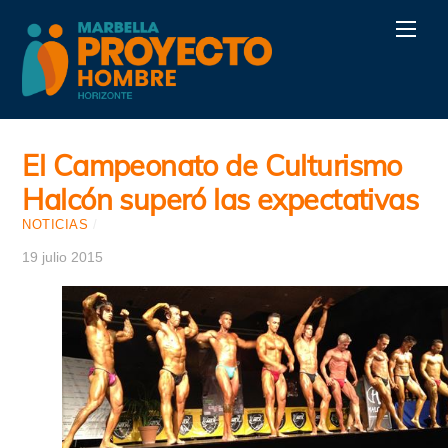
Skip
Men
to
content
El Campeonato de Culturismo
Halcón superó las expectativas
NOTICIAS
/
19 julio 2015