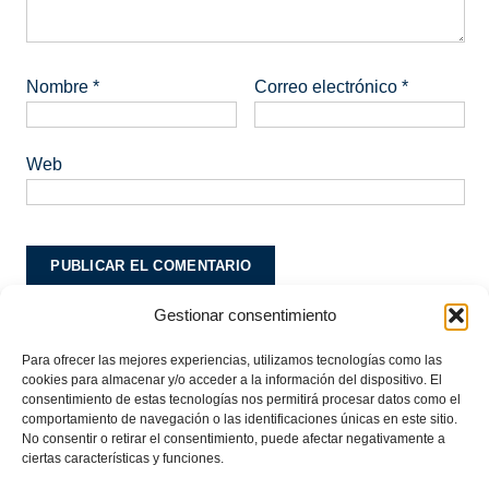
Nombre
*
Correo electrónico
*
Web
Gestionar consentimiento
Este sitio usa Akismet para reducir el spam.
Aprende
cómo se procesan los datos de tus comentarios.
Para ofrecer las mejores experiencias, utilizamos tecnologías como las
cookies para almacenar y/o acceder a la información del dispositivo. El
consentimiento de estas tecnologías nos permitirá procesar datos como el
comportamiento de navegación o las identificaciones únicas en este sitio.
No consentir o retirar el consentimiento, puede afectar negativamente a
ciertas características y funciones.