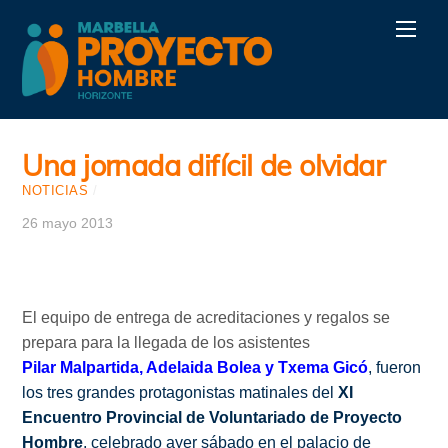
Skip
Men
to
content
Una jornada difícil de olvidar
NOTICIAS
/
26 mayo 2013
El equipo de entrega de acreditaciones y regalos se
prepara para la llegada de los asistentes
Pilar Malpartida, Adelaida Bolea y Txema Gicó
, fueron
los tres grandes protagonistas matinales del
XI
Encuentro Provincial de Voluntariado de Proyecto
Hombre
, celebrado ayer sábado en el palacio de